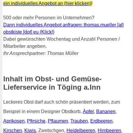
ein individuelles Angebot an (hier klicken)
!
500 oder mehr Personen im Unternehmen?
Dann individuelles Angebot anfragen: thomas.mueller [at]
obstkiste [dot] eu (Klick!)
Dabei gewünschten Wochentag und Anzahl Personen /
Mitarbeiter angeben.
Ihr Ansprechpartner: Thomas Müller
Inhalt im Obst- und Gemüse-
Lieferservice in Töging a.Inn
Leckeres Obst darf auch schön präsentiert werden, zum
Beispiel in einem Designer Obstkorb.
Äpfel
,
Bananen
,
Aprikosen
,
Pfirsiche
,
Pflaumen
,
Trauben
,
Erdbeeren
,
Kirschen
,
Kiwis
, Zwetschgen,
Heidelbeeren
,
Himbeeren
,