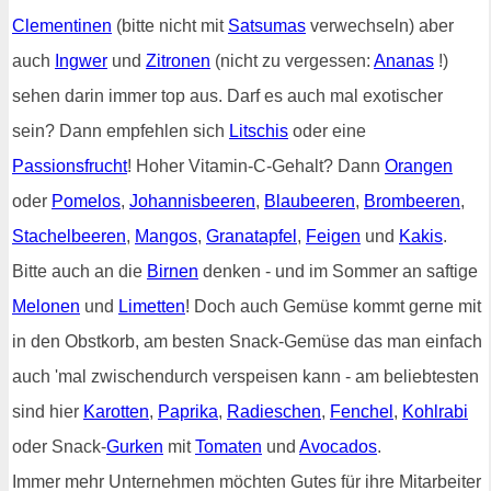
Clementinen
(bitte nicht mit
Satsumas
verwechseln) aber
auch
Ingwer
und
Zitronen
(nicht zu vergessen:
Ananas
!)
sehen darin immer top aus. Darf es auch mal exotischer
sein? Dann empfehlen sich
Litschis
oder eine
Passionsfrucht
! Hoher Vitamin-C-Gehalt? Dann
Orangen
oder
Pomelos
,
Johannisbeeren
,
Blaubeeren
,
Brombeeren
,
Stachelbeeren
,
Mangos
,
Granatapfel
,
Feigen
und
Kakis
.
Bitte auch an die
Birnen
denken - und im Sommer an saftige
Melonen
und
Limetten
! Doch auch Gemüse kommt gerne mit
in den Obstkorb, am besten Snack-Gemüse das man einfach
auch 'mal zwischendurch verspeisen kann - am beliebtesten
sind hier
Karotten
,
Paprika
,
Radieschen
,
Fenchel
,
Kohlrabi
oder Snack-
Gurken
mit
Tomaten
und
Avocados
.
Immer mehr Unternehmen möchten Gutes für ihre Mitarbeiter